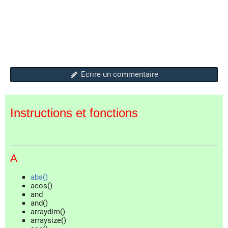
Ecrire un commentaire
Instructions et fonctions
A
abs()
acos()
and
and()
arraydim()
arraysize()