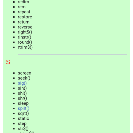
redim
rem
repeat
restore
return
reverse
right$()
rinstr()
round()
rtrim$()
S
screen
seek()
sig()
sin()
shl()
shr()
sleep
spilt()
sqrt()
static
step
str$()