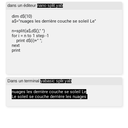
dans un éditeur
nano split.yab
dim d$(10)
a$="nuages les derrière couche se soleil Le"
n=split(a$,d$()," ")
for i = n to 1 step -1
print d$(i)+" ";
next
print
Dans un terminal
yabasic splir.yab
nuages les derrière couche se soleil Le
Le soleil se couche derrière les nuages