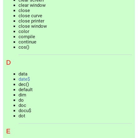
clear screen
clear window
close
close curve
close printer
close window
color
compile
continue
cos()
D
data
date$
dec()
default
dim
do
doc
docu$
dot
E