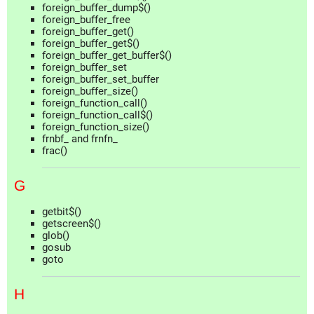
foreign_buffer_dump$()
foreign_buffer_free
foreign_buffer_get()
foreign_buffer_get$()
foreign_buffer_get_buffer$()
foreign_buffer_set
foreign_buffer_set_buffer
foreign_buffer_size()
foreign_function_call()
foreign_function_call$()
foreign_function_size()
frnbf_ and frnfn_
frac()
G
getbit$()
getscreen$()
glob()
gosub
goto
H