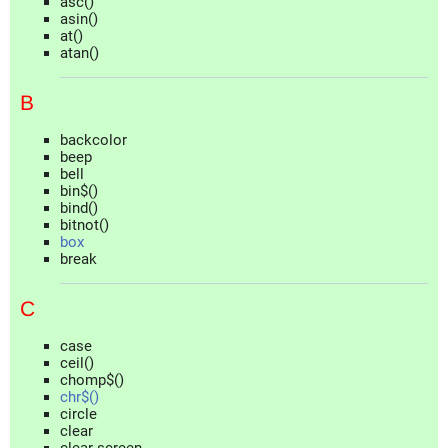
asc()
asin()
at()
atan()
B
backcolor
beep
bell
bin$()
bind()
bitnot()
box
break
C
case
ceil()
chomp$()
chr$()
circle
clear