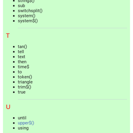
string$()
sub
switchsplit()
system()
system$()
T
tan()
tell
text
then
time$
to
token()
triangle
trim$()
true
U
until
upper$()
using