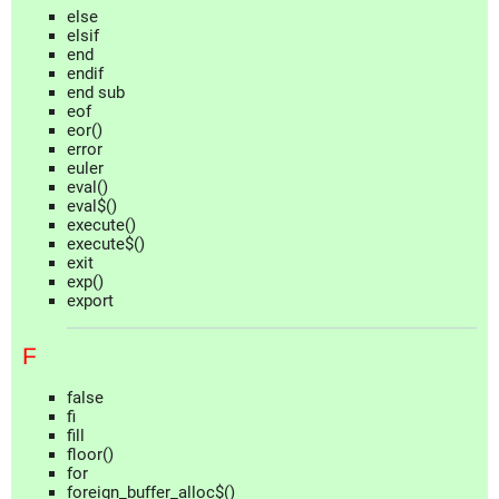
else
elsif
end
endif
end sub
eof
eor()
error
euler
eval()
eval$()
execute()
execute$()
exit
exp()
export
F
false
fi
fill
floor()
for
foreign_buffer_alloc$()