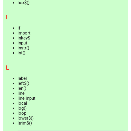
hex$()
I
if
import
inkey$
input
instr()
int()
L
label
left$()
len()
line
line input
local
log()
loop
lower$()
ltrim$()