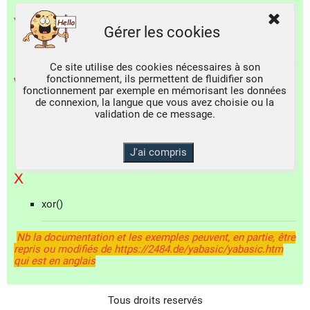
V
Gérer les cookies
val()
Ce site utilise des cookies nécessaires à son
fonctionnement, ils permettent de fluidifier son
W
fonctionnement par exemple en mémorisant les données
de connexion, la langue que vous avez choisie ou la
wait
validation de ce message.
wend
while
window origin
X
xor()
Nb la documentation et les exemples peuvent, en partie, être
repris ou modifiés de
https://2484.de/yabasic/yabasic.htm
qui est en anglais
Tous droits reservés