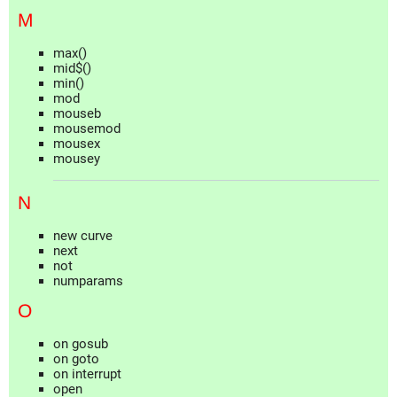
M
max()
mid$()
min()
mod
mouseb
mousemod
mousex
mousey
N
new curve
next
not
numparams
O
on gosub
on goto
on interrupt
open