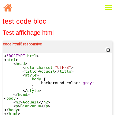
test code bloc
Test affichage html
code html5 responsive
<
!DOCTYPE
html
>
<
html
>
<
head
>
<
meta
charset
=
"UTF-8"
>
<
title
>
Accueil
</
title
>
<
style
>
body
 {
background-color
: 
gray
;
}
</
style
>
</
head
>
<
body
>
<
h2
>
Accueil
</
h2
>
<
p
>
Bienvenue
</
p
>
</
body
>
</
html
>