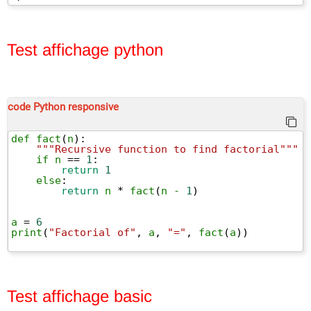
Test affichage python
code Python responsive
def
fact
(
n
):
"""Recursive function to find factorial"""
if
n
 == 
1
:
return
1
else
:
return
n
 * 
fact
(
n
-
1
)
a
 = 
6
print
(
"Factorial of"
, 
a
, 
"="
, 
fact
(
a
))
Test affichage basic