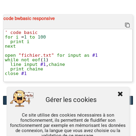
code bwbasic responsive
' code basic
for
i
 =
1
to
100
print
i
next
open
"fichier.txt"
for
input
as
#1
while
not
eof
(
1
)
line
input
#1
,
chaine
print
chaine
close
#1
Gérer les cookies
Ecrire un commentaire
Ce site utilise des cookies nécessaires à son
Sylvain, le 29 mai 2026 à 12:14
fonctionnement, ils permettent de fluidifier son
fonctionnement par exemple en mémorisant les données
Bravo Ptijoz,
de connexion, la langue que vous avez choisie ou la
Une belle mise en oeuvre de ce plugin
validation de ce message.