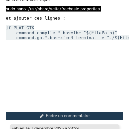
sudo nano /usr/share/scite/freebasic.properties
et ajouter ces lignes :
if PLAT_GTK
    command.compile.*.bas=fbc "$(FilePath)"
    command.go.*.bas=xfce4-terminal -e "./$(Fil
Ecrire un commentaire
Fabien, le 1 décembre 2025 à 23:39