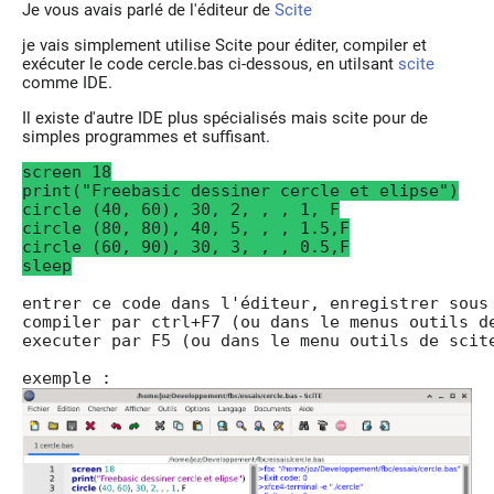
Je vous avais parlé de l'éditeur de
Scite
je vais simplement utilise Scite pour éditer, compiler et
exécuter le code cercle.bas ci-dessous, en utilsant
scite
comme IDE.
Il existe d'autre IDE plus spécialisés mais scite pour de
simples programmes et suffisant.
screen 18
print("Freebasic dessiner cercle et elipse")
circle (40, 60), 30, 2, , , 1, F
circle (80, 80), 40, 5, , , 1.5,F
circle (60, 90), 30, 3, , , 0.5,F
sleep
entrer ce code dans l'éditeur, enregistrer sous
compiler par ctrl+F7 (ou dans le menus outils d
executer par F5 (ou dans le menu outils de scit
exemple :