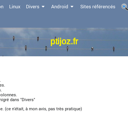
on
Linux
Divers
Android
Sites référencés
ptijoz.fr
.
es.
s.
colonnes.
igré dans "Divers"
. (ce n'était, à mon avis, pas très pratique)